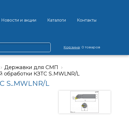
Новости и акции
Каталоги
Контакты
Корзина
: 0 товаров
Державки для СМП
 обработки КЗТС S..MWLNR/L
ТС S..MWLNR/L