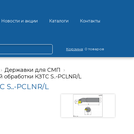
Новости и акции
Каталоги
Контакты
Корзина
: 0 товаров
Державки для СМП
 обработки КЗТС S..-PCLNR/L
 S..-PCLNR/L