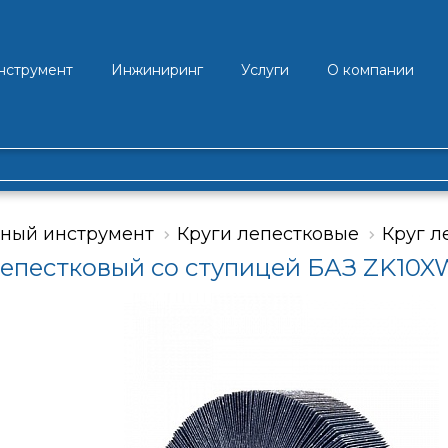
нструмент
Инжиниринг
Услуги
О компании
ный инструмент
Круги лепестковые
Круг л
лепестковый со ступицей БАЗ ZK10X