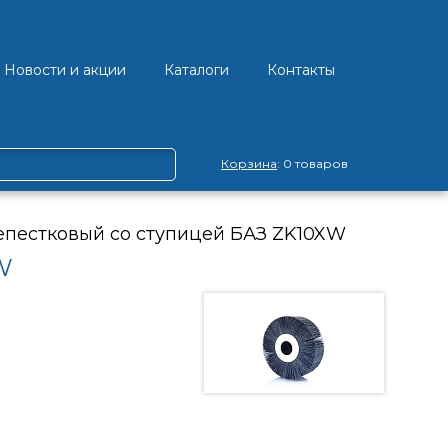
Новости и акции
Каталоги
Контакты
Корзина
: 0 товаров
епестковый со ступицей БАЗ ZK10XW
W