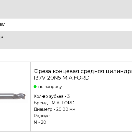
иал
тр
Фреза концевая средняя цилиндри
137V 20N5 M.A.FORD
по запросу
Кол-во зубьев - 3
Бренд -
M.A. FORD
Диаметр - 20.00 мм
Радиус - -
N - 20