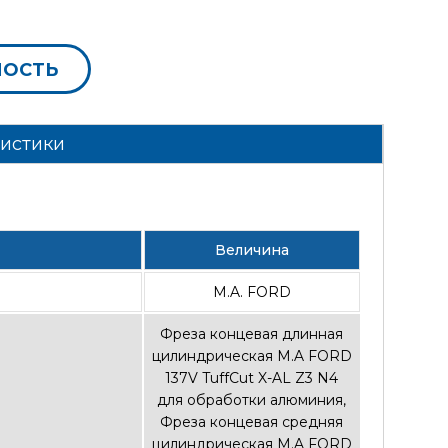
МОСТЬ
ристики
Величина
M.A. FORD
Фреза концевая длинная
цилиндрическая M.A FORD
137V TuffCut X-AL Z3 N4
для обработки алюминия
,
Фреза концевая средняя
цилиндрическая M.A FORD