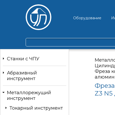
Оборудование
И
Станки c ЧПУ
Металл
Цилинд
Фреза к
Абразивный
алюмин
инструмент
Фреза
Z3 N5
Металлорежущий
инструмент
Токарный инструмент