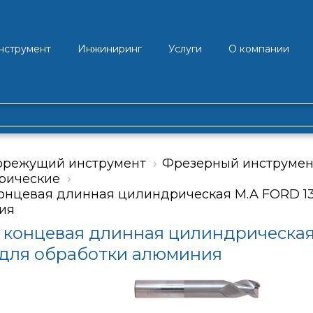
нструмент
Инжиниринг
Услуги
О компании
орежущий инструмент
Фрезерный инструмен
рические
онцевая длинная цилиндрическая M.A FORD 137
ия
 концевая длинная цилиндрическая 
 для обработки алюминия