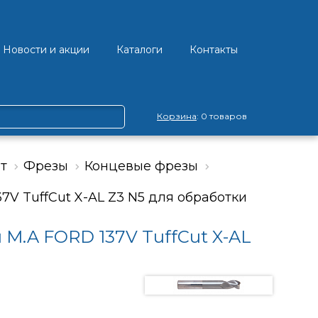
Новости и акции
Каталоги
Контакты
Корзина
: 0 товаров
т
Фрезы
Концевые фрезы
V TuffCut X-AL Z3 N5 для обработки
M.A FORD 137V TuffCut X-AL