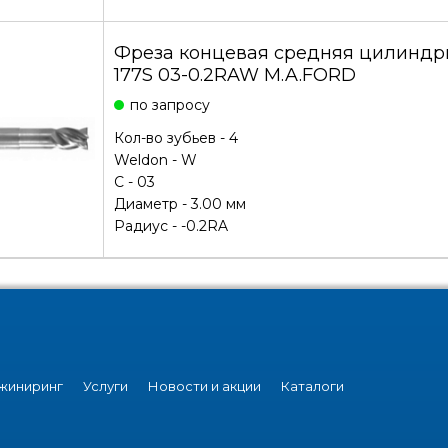
Фреза концевая средняя цилиндри
177S 03-0.2RAW M.A.FORD
по запросу
Кол-во зубьев - 4
Weldon - W
С - 03
Диаметр - 3.00 мм
Радиус - -0.2RA
жиниринг
Услуги
Новости и акции
Каталоги