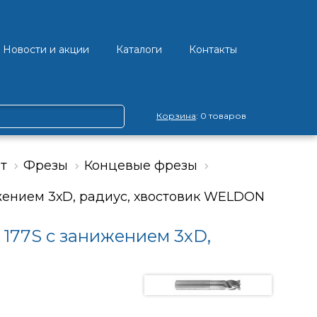
Новости и акции
Каталоги
Контакты
Корзина
: 0 товаров
т
Фрезы
Концевые фрезы
жением 3хD, радиус, хвостовик WELDON
177S с занижением 3хD,