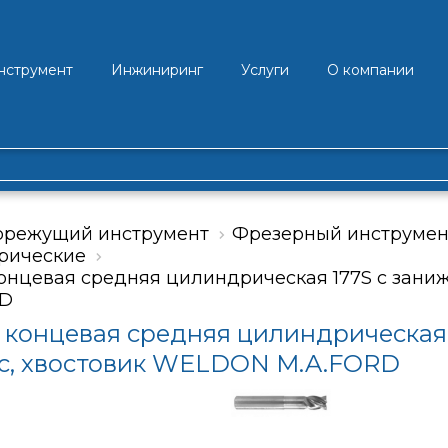
нструмент
Инжиниринг
Услуги
О компании
орежущий инструмент
Фрезерный инструмен
рические
онцевая средняя цилиндрическая 177S с зани
RD
 концевая средняя цилиндрическая 
с, хвостовик WELDON M.A.FORD