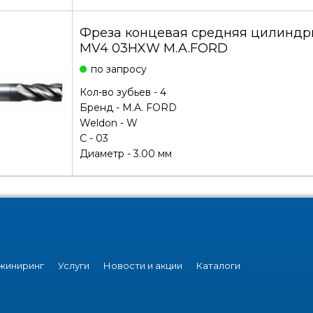
Фреза концевая средняя цилиндри
MV4 03HXW M.A.FORD
по запросу
Кол-во зубьев - 4
Бренд -
M.A. FORD
Weldon - W
С - 03
Диаметр - 3.00 мм
жиниринг
Услуги
Новости и акции
Каталоги