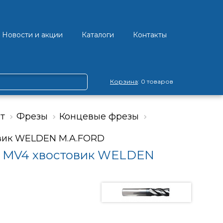
Новости и акции
Каталоги
Контакты
Корзина
: 0 товаров
т
Фрезы
Концевые фрезы
овик WELDEN M.A.FORD
я MV4 хвостовик WELDEN