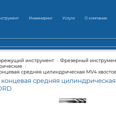
нструмент
Инжиниринг
Услуги
О компании
орежущий инструмент
Фрезерный инструмен
рические
онцевая средняя цилиндрическая MV4 хвост
 концевая средняя цилиндрическа
ORD