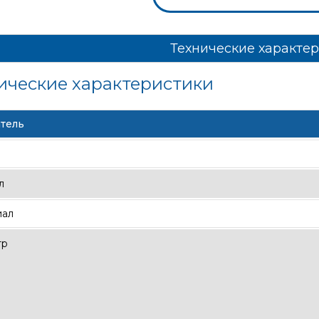
Технические характе
ические характеристики
тель
л
иал
тр