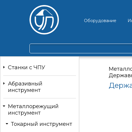
Оборудование
И
Станки c ЧПУ
Металл
Державк
Абразивный
Держа
инструмент
Металлорежущий
инструмент
Токарный инструмент