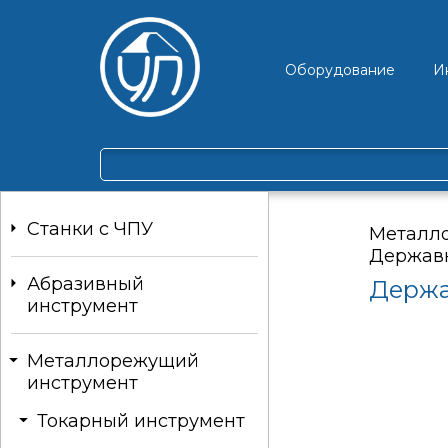
Оборудование
И
Станки c ЧПУ
Металл
Державк
Абразивный
Держа
инструмент
Металлорежущий
инструмент
Токарный инструмент