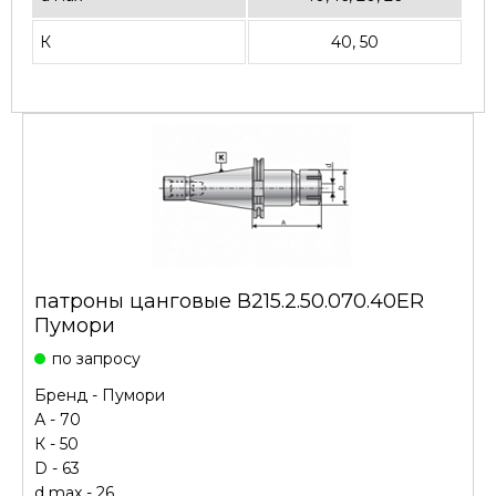
К
40, 50
патроны цанговые В215.2.50.070.40ER
Пумори
по запросу
Бренд -
Пумори
А - 70
К - 50
D - 63
d max - 26