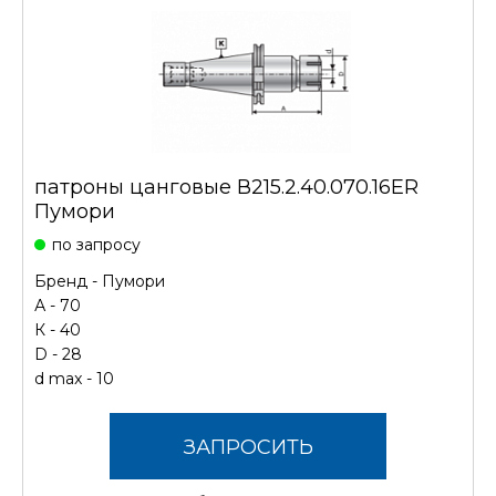
патроны цанговые В215.2.40.070.16ER
Пумори
по запросу
Бренд -
Пумори
А - 70
К - 40
D - 28
d max - 10
ЗАПРОСИТЬ