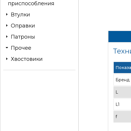
приспособления
Втулки
Оправки
Патроны
Прочее
Техн
Хвостовики
Показа
Бренд
L
L1
f