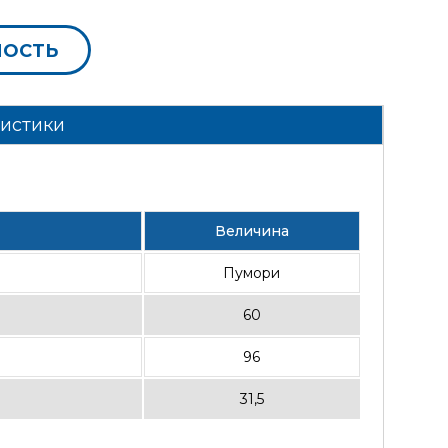
МОСТЬ
ристики
Величина
Пумори
60
96
31,5