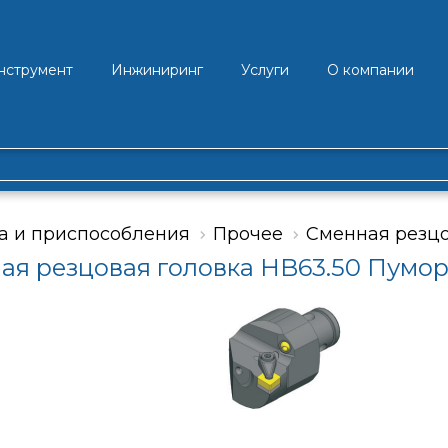
нструмент
Инжиниринг
Услуги
О компании
а и приспособления
Прочее
Сменная резцо
ая резцовая головка HB63.50 Пумо